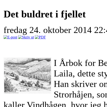
Det buldret i fjellet
fredag 24. oktober 2014 22
I Årbok for Bei
Laila, dette s
Han skriver o
Strorhåjen, so
kaller Vindhågen, hvor jeg 