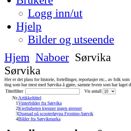
Logg inn/ut
Hjelp
Bilder og utseende
Hjem
Naboer
Sørvika
Sørvika
Her er det plass for historie, fortellinger, reportasjer etc., av folk so
ting som har mest med Sørvika å gjøre, samme hvem som har laget d
Tittelfilter
Vis antall
Nr.
Artikkeltittel
1
Vinterbilder fra Sørvika
2
Kjerligheten kjenner ingen grenser
3
Dugnad på scooterløypa Frostmo-Sørvik
4
Bilder fra Sørvikmarka