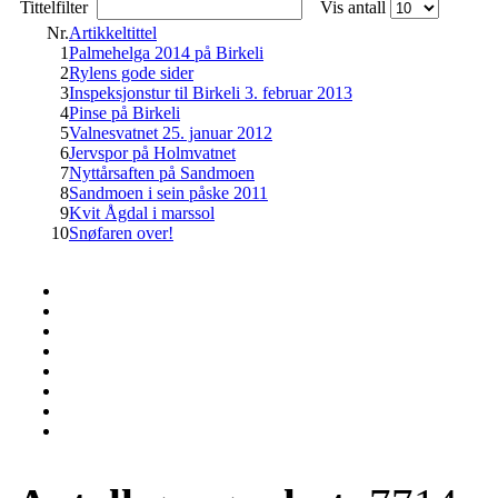
Tittelfilter
Vis antall
Nr.
Artikkeltittel
1
Palmehelga 2014 på Birkeli
2
Rylens gode sider
3
Inspeksjonstur til Birkeli 3. februar 2013
4
Pinse på Birkeli
5
Valnesvatnet 25. januar 2012
6
Jervspor på Holmvatnet
7
Nyttårsaften på Sandmoen
8
Sandmoen i sein påske 2011
9
Kvit Ågdal i marssol
10
Snøfaren over!